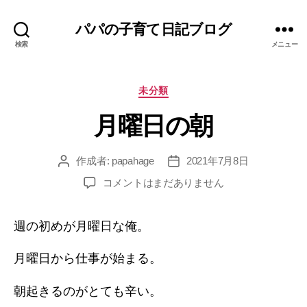
パパの子育て日記ブログ
検索
メニュー
カ
未分類
テ
月曜日の朝
ゴ
リ
ー
作成者:
papahage
2021年7月8日
投
投
稿
稿
月
コメントはまだありません
者
日
曜
日
週の初めが月曜日な俺。
の
朝
へ
月曜日から仕事が始まる。
の
朝起きるのがとても辛い。